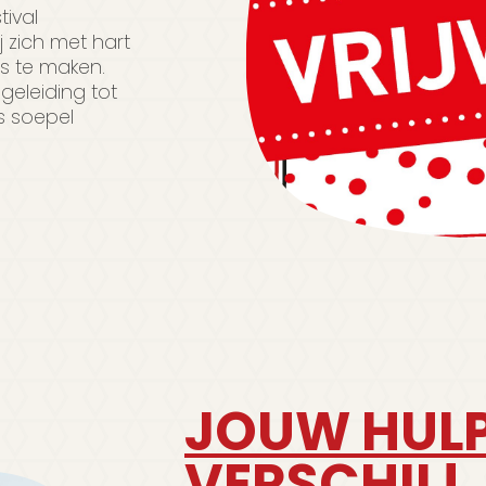
tival
ij zich met hart
es te maken.
eleiding tot
s soepel
JOUW HULP
VERSCHIL!