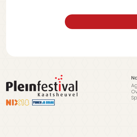
Na
A
Ov
Sp