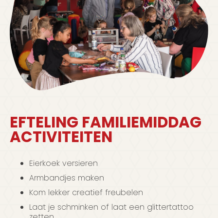
EFTELING FAMILIEMIDDAG
ACTIVITEITEN
Eierkoek versieren
Armbandjes maken
Kom lekker creatief freubelen
Laat je schminken of laat een glittertattoo
zetten