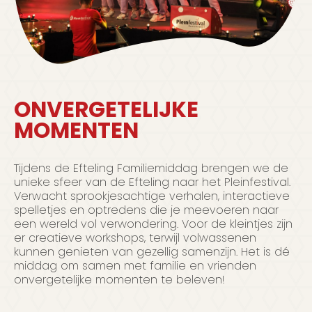
ONVERGETELIJKE
MOMENTEN
Tijdens de Efteling Familiemiddag brengen we de
unieke sfeer van de Efteling naar het Pleinfestival.
Verwacht sprookjesachtige verhalen, interactieve
spelletjes en optredens die je meevoeren naar
een wereld vol verwondering. Voor de kleintjes zijn
er creatieve workshops, terwijl volwassenen
kunnen genieten van gezellig samenzijn. Het is dé
middag om samen met familie en vrienden
onvergetelijke momenten te beleven!